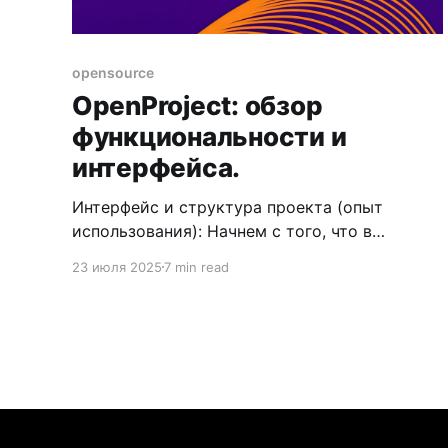
opensource
OpenProject: обзор
функциональности и
интерфейса.
Интерфейс и структура проекта (опыт
использования): Начнем с того, что в
OpenProject каждый проект cуществует
23 июля 2025
7 min read
обособленно: со своим набором настроек,
участников, включёнными инструментами.
После входа в систему администратор
может выбрать демо-проект или создать
собственный, указав название, описание и
активировав нужные модули. OpenProject
предлагает единый современный интерфейс
с вертикальным меню,