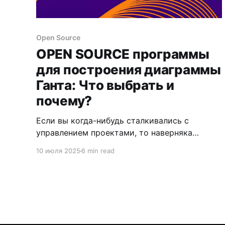
Open Source
OPEN SOURCE программы
для построения диаграммы
Ганта: Что выбрать и
почему?
Если вы когда-нибудь сталкивались с
управлением проектами, то наверняка
слышали про диаграмму Ганта, которая
10 июля 2025
6 min read
является одним из самых наглядных и
простых инструментов визуализации и
управления проектами. Помогает увидеть
сроки выполнения задач, распределить
нагрузку и контролировать процесс на
каждом этапе. Однако возникает вопрос: