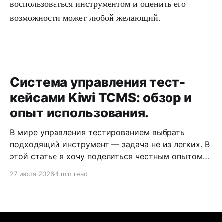
воспользоваться инструментом и оценить его
возможности может любой желающий.
Система управления тест-
кейсами Kiwi TCMS: обзор и
опыт использования.
В мире управления тестированием выбрать
подходящий инструмент — задача не из легких. В
этой статье я хочу поделиться честным опытом
работы с открытой системой Kiwi TCMS,
27 июля 2026
4 min read
рассмотреть ее плюсы и, что не менее важно,
критические минусы, а также провести сравнение
с альтернативами — Unit.tcms и TestOps. Начать
стоит с того, что